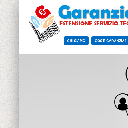
CHI SIAMO
COS’È GARANZIA3