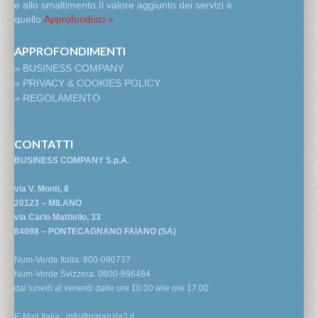
e allo smaltimento.Il valore aggiunto dei servizi è
quello
Approfondisci »
APPROFONDIMENTI
» BUSINESS COMPANY
» PRIVACY & COOKIES POLICY
» REGOLAMENTO
CONTATTI
BUSINESS COMPANY S.p.A.
via V. Monti, 8
20123 – MILANO
via Carlo Mattiello, 33
84098 – PONTECAGNANO FAIANO (SA)
Num-Verde Italia: 800-090737
Num-Verde Svizzera: 0800-896484
dal lunedì al venerdì dalle ore 10:00 alle ore 17:00
E-Mail Italia:
info@garanzia3.it