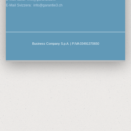
E-Mail Svizzera:
info@garantie3.ch
Business Company S.p.A. | P.IVA 03491370650