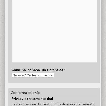
Come hai conosciuto Garanzia3?
Conferma ed invio
Privacy e trattamento dati
La compilazione di questo form autorizza il trattamento