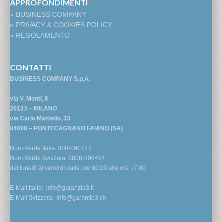
APPROFONDIMENTI
» BUSINESS COMPANY
» PRIVACY & COOKIES POLICY
» REGOLAMENTO
CONTATTI
BUSINESS COMPANY S.p.A.
via V. Monti, 8
20123 – MILANO
via Carlo Mattiello, 33
84098 – PONTECAGNANO FAIANO (SA)
Num-Verde Italia: 800-090737
Num-Verde Svizzera: 0800-896484
dal lunedì al venerdì dalle ore 10:00 alle ore 17:00
E-Mail Italia:
info@garanzia3.it
E-Mail Svizzera:
info@garantie3.ch