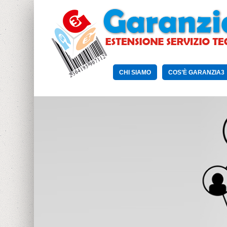
CHI SIAMO
COS’È GARANZIA3