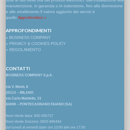
tutte le fasi della vita dei prodotti elettronici: dall’installazione alla
manutenzione, in garanzia o in estensione, fino alla dismissione
e allo smaltimento.Il valore aggiunto dei servizi è
quello
Approfondisci »
APPROFONDIMENTI
» BUSINESS COMPANY
» PRIVACY & COOKIES POLICY
» REGOLAMENTO
CONTATTI
BUSINESS COMPANY S.p.A.
via V. Monti, 8
20123 – MILANO
via Carlo Mattiello, 33
84098 – PONTECAGNANO FAIANO (SA)
Num-Verde Italia: 800-090737
Num-Verde Svizzera: 0800-896484
dal lunedì al venerdì dalle ore 10:00 alle ore 17:00