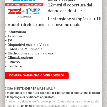
12 mesi
di copertura dal
danno accidentale
L’estensione si applica a
tutti
i prodotti di elettronica di consumo quali:
» Informatica
» Telefonia
» TV
» Dispositivi Audio e Video
» Foto/Cine/Multimedia
» Elettrodomestici per la casa
» Climatizzazione
» Fitness
» Fai da te
COMPRA GARANZIA3 COMBI ADESSO!
COSA SI INTENDE PER MASSIMALI?
Il massimale di copertura dai costi di riparazione o sotituzione è legato
alla tipologia di certificato acquistato.
L’utente ha diritto, lungo l’arco dei primi 12 mesi dalla data d’acquisto del
prodotto, ad
un unico
intervento esclusivamente in caso di danno