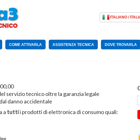
COME ATTIVARLA
ASSISTENZA TECNICA
DOVE TROVARLA
000,00
C
el servizio tecnico oltre la garanzia legale
 dal danno accidentale
ca a
tutti
i prodotti di elettronica di consumo quali:
deo