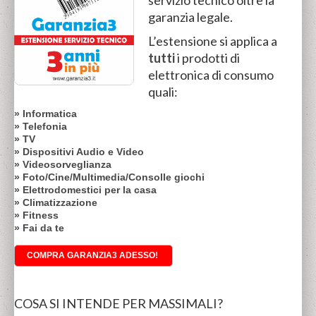
servizio tecnico oltre la
garanzia legale.
L’estensione si applica a
tutti
i prodotti di
elettronica di consumo
quali:
» Informatica
» Telefonia
» TV
» Dispositivi Audio e Video
» Videosorveglianza
» Foto/Cine/Multimedia/Consolle giochi
» Elettrodomestici per la casa
» Climatizzazione
» Fitness
» Fai da te
COMPRA GARANZIA3 ADESSO!
COSA SI INTENDE PER MASSIMALI?