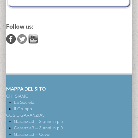
Follow us:
MAPPA DEL SITO
CHI SIAMO
La Società
Il Gruppo
COS’È GARANZIA3
Garanzia3 – 2 anni in più
Garanzia3 – 3 anni in più
Garanzia3 – Cover